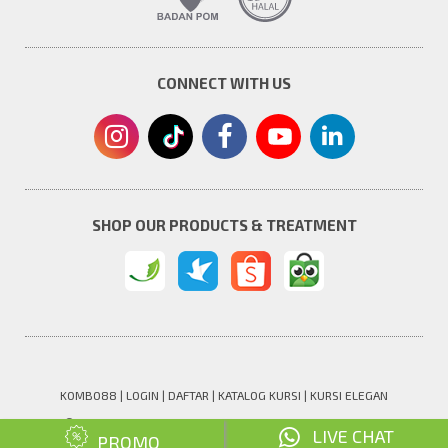
CONNECT WITH US
SHOP OUR PRODUCTS & TREATMENT
KOMBO88
|
LOGIN
|
DAFTAR
|
KATALOG KURSI
|
KURSI ELEGAN
© 2016 - 2026 KOMBO88 — TOKO KURSI ELEGAN MODERN
LIVE CHAT
PROMO