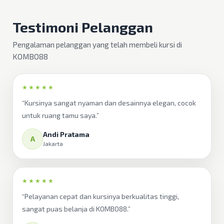
Testimoni Pelanggan
Pengalaman pelanggan yang telah membeli kursi di
KOMBO88
★★★★★
“Kursinya sangat nyaman dan desainnya elegan, cocok
untuk ruang tamu saya.”
Andi Pratama
A
Jakarta
★★★★★
“Pelayanan cepat dan kursinya berkualitas tinggi,
sangat puas belanja di KOMBO88.”