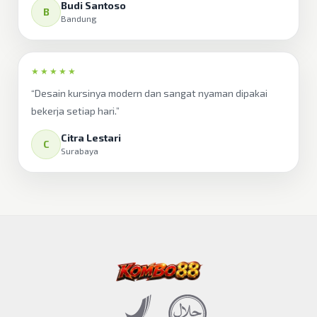
Budi Santoso
B
Bandung
★★★★★
“Desain kursinya modern dan sangat nyaman dipakai
bekerja setiap hari.”
Citra Lestari
C
Surabaya