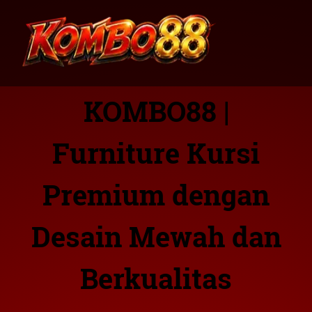
KOMBO88 |
Furniture Kursi
Premium dengan
Desain Mewah dan
Berkualitas